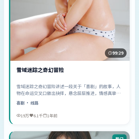
99:29
雪域迷踪之奇幻冒险
雪域迷踪之奇幻冒险讲述一段关于「喜剧」的故事，人
物在命运交叉口做出抉择，悬念层层推进，情感真挚动
人……
喜剧
· 线路
19万
6.1千
1年前
热门