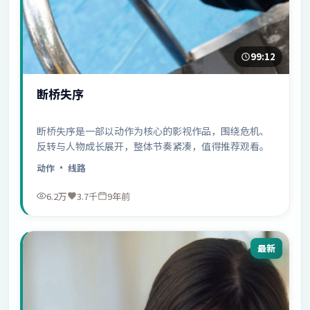
99:12
断桥失序
断桥失序是一部以动作为核心的影视作品，围绕危机、
反转与人物成长展开，整体节奏紧凑，值得推荐观看。
动作
· 线路
6.2万
3.7千
9年前
最新