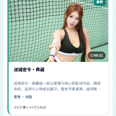
最新
99:31
迷城密令·典藏
迷城密令·典藏是一部以爱情为核心的影视作品，围绕
危机、反转与人物成长展开，整体节奏紧凑，值得推荐
观看。
爱情
· 线路
5万
3.4千
3年前