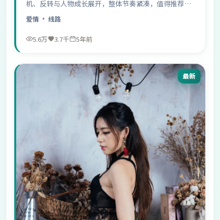
机、反转与人物成长展开，整体节奏紧凑，值得推荐观
看。
爱情
· 线路
5.6万
3.7千
5年前
最新