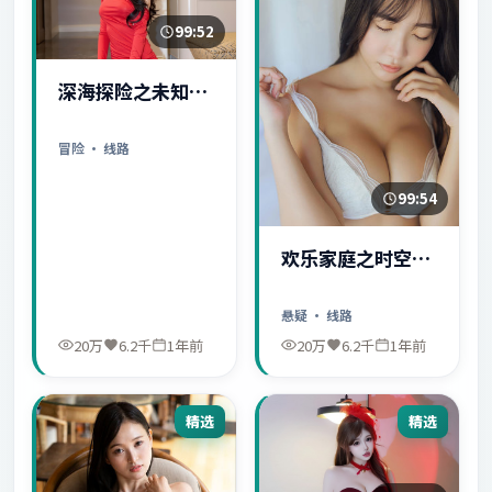
99:52
深海探险之未知世
界
冒险
· 线路
99:54
欢乐家庭之时空守
护者
悬疑
· 线路
20万
6.2千
1年前
20万
6.2千
1年前
精选
精选