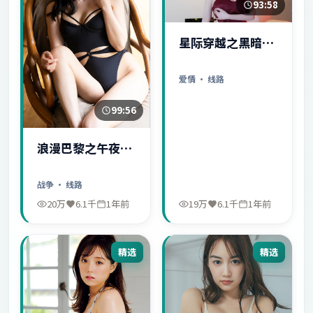
93:58
星际穿越之黑暗秘
密
爱情
· 线路
99:56
浪漫巴黎之午夜惊
魂
战争
· 线路
20万
6.1千
1年前
19万
6.1千
1年前
精选
精选