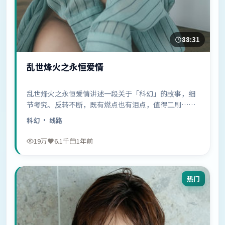
88:31
乱世烽火之永恒爱情
乱世烽火之永恒爱情讲述一段关于「科幻」的故事，细
节考究、反转不断，既有燃点也有泪点，值得二刷……
科幻
· 线路
19万
6.1千
1年前
热门