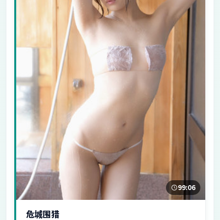
99:06
危城围猎