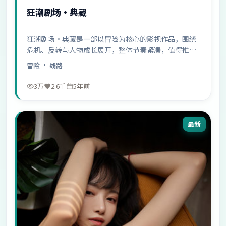
狂潮剧场·典藏
狂潮剧场·典藏是一部以冒险为核心的影视作品，围绕
危机、反转与人物成长展开，整体节奏紧凑，值得推荐
观看。
冒险
· 线路
3万
2.6千
5年前
最新