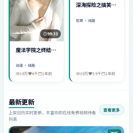
深海探险之搞笑日
常
犯罪
· 线路
99:33
魔法学院之终结序
幕
动漫
· 线路
19万
6千
1年前
19万
5.9千
1年前
最新更新
查看更多
上架日历实时更新，丰富你的在线免费视频待看
列表