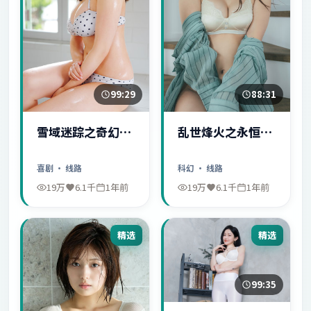
99:29
88:31
雪域迷踪之奇幻冒
乱世烽火之永恒爱
险
情
喜剧
· 线路
科幻
· 线路
19万
6.1千
1年前
19万
6.1千
1年前
精选
精选
99:35