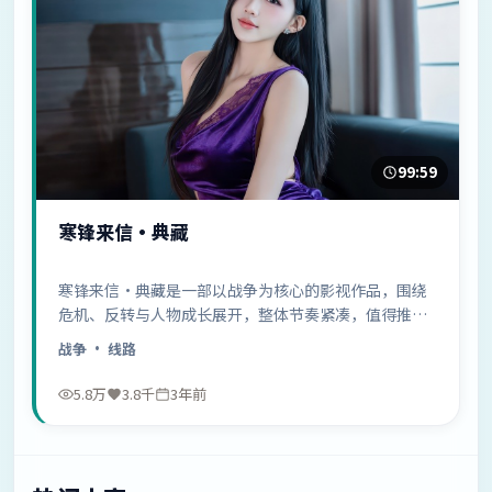
99:59
寒锋来信·典藏
寒锋来信·典藏是一部以战争为核心的影视作品，围绕
危机、反转与人物成长展开，整体节奏紧凑，值得推荐
观看。
战争
· 线路
5.8万
3.8千
3年前